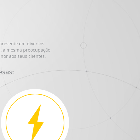
 presente em diversos
as, a mesma preocupação
hor aos seus clientes.
esas: