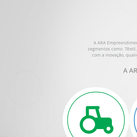
A ARA Empreendimento
segmentos como: Têxtil,
com a inovação, quali
A AR