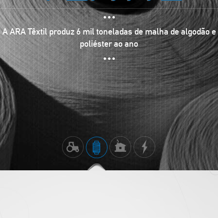
A ARA Têxtil produz 6 mil toneladas de malha de algodão e
poliéster ao ano