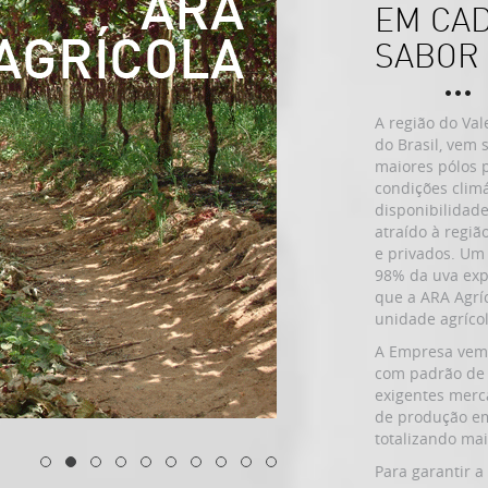
EM CAD
SABOR 
A região do Val
do Brasil, vem
maiores pólos p
condições climá
disponibilidad
atraído à regiã
e privados. Um
98% da uva expo
que a ARA Agríc
unidade agríco
A Empresa vem
com padrão de 
exigentes merc
de produção em
totalizando mai
Para garantir a