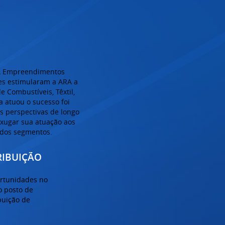
RA Empreendimentos
es estimularam a ARA a
 Combustíveis, Têxtil,
 atuou o sucesso foi
s perspectivas de longo
enxugar sua atuação aos
idos segmentos.
RIBUIÇÃO
ortunidades no
o posto de
buição de